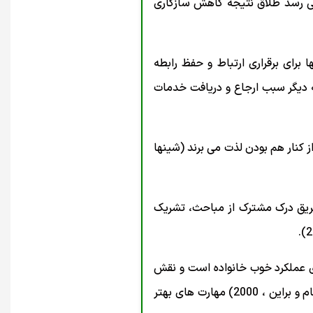
ر می رسد طلاق نتیجه کاهش سازگاری
برای برقراری ارتباط و حفظ رابطه
ه دیگر سبب ارجاع و دریافت خدمات
کنار هم بودن لذت می برند (شینها
طریق درک مشترک از مباحث، تشریک
نای عملکرد خوب خانواده است و نقش
والدینی را تسهیل می کند (احمدی، فتحی آشتیانی و نوابی نژاد،، 1384)، باعث مدیریت بهتر تعارض (آبراهام و براین ، 2000) مهارت های بهتر