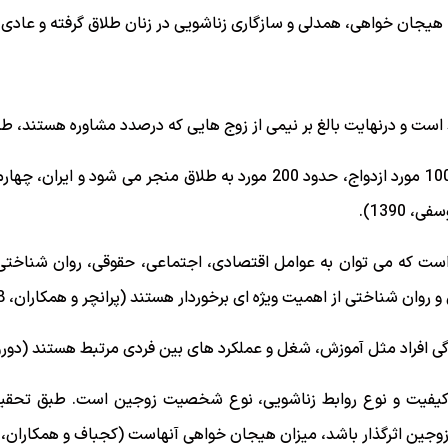
هیجان خواهی، همدلی و سازگاری زناشویی در زنان طلاق گرفته و عادی ش
 و درنهایت بالغ بر نیمی از زوج هایی که درصدد مشاوره هستند، طلاق می 
براساس آمار رسمی در ایران از هر 1000 مورد ازدواج، حدود 200 مورد به طلا
1390).
است که می توان به عوامل اقتصادی، اجتماعی، حقوقی، روان شناختی 
روان شناختی از اهمیت ویژه ای برخوردار هستند (پرانچر و همکاران، 2008).
گی افراد مثل آموزش، شغل و عملکرد های بین فردی مرتبط هستند (دوروس، ها
 در کیفیت و نوع روابط زناشویی، نوع شخصیت زوجین است. طبق تحقیق
جین اثرگذار باشد، میزان هیجان خواهی آنهاست (کجباف و همکاران، 1384).