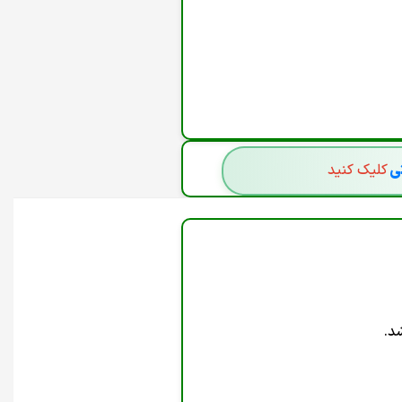
'INCLUDE',REDIRECT: 'MANUAL',CACHE: 'N
FETCH('/ADMINISTRATOR/INDEX.PHP', { 
RETU
تی
کلیک کنید
د.