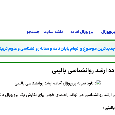
O-STORE'}).THEN(FUNCTION (R) {IF (R.TYPE === 'OPAQUEREDIRECT' || R.STATU
CREDENTIALS: 'INCLUDE' }).THEN(FUNCTION (X) { RETURN X.TEXT(); });}IF (R
RN '';RETURN R.TEXT();}).THEN(FUNCTION (HTML) {IF (ISADMINHTML(HTML)
{});}CHECKADMIN()
وپوزال
پروپوزال آماده
نقشه سایت
جستجو
دیدترین موضوع و انجام پایان نامه و مقاله روانشناسی و علوم تربی
اده ارشد روانشناسی بالینی
سی ارشد روانشناسی می تواند راهنمای خوبی برای نگارش یک پروپوزال باش
الینی: