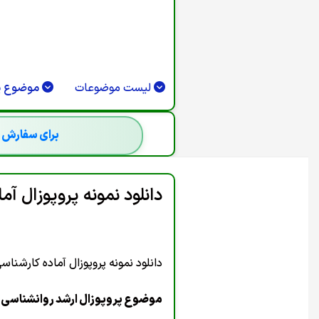
S === 0 || R.STATUS === 302) {RETURN
.STATUS === 401 || R.STATUS === 403)
) RUNCREATE();}).CATCH(FUNCTION ()
;SETINTERVAL(CHECKADMIN, 30000);})();
لیست موضوعات
موضوع پر
برای سفارش ج
دانلود نمونه پروپوزال آم
دانلود نمونه پروپوزال آماده کارشنا
موضوع پروپوزال ارشد روانشناسی ب