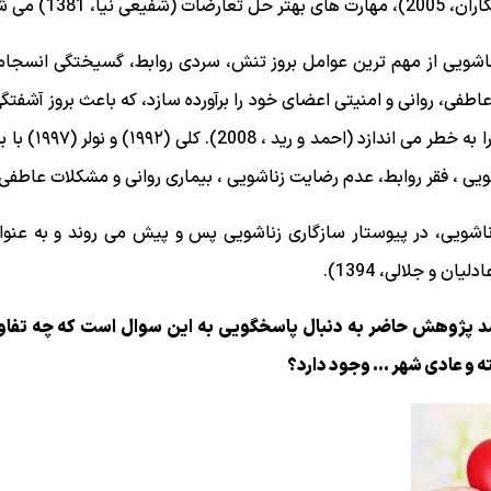
 1381) می شود.
زناشویی از مهم ترین عوامل بروز تنش، سردی روابط، گسیختگی انسجام
 عاطفی، روانی و امنیتی اعضای خود را برآورده سازد، که باعث بروز آشفتگ
در اعضا گردیده و 
یی ، فقر روابط، عدم رضایت زناشویی ، بیماری روانی و مشکلات عاطفی، 
 (۱۹۷۵) مشکلات زناشویی، در پیوستار سازگاری زناشویی پس و پیش می روند و به
ن و جلالی، 1394).
ته شد پژوهش حاضر به دنبال پاسخگویی به این سوال است که چه تف
 و عادی شهر ... وجود دارد؟