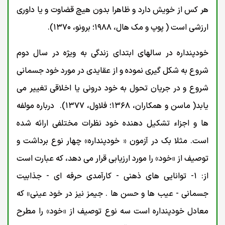
هر کس از خویش دارد و ظاهرا بدون هیچ قضاوت و یا داوری
ارزشی است ( پوپ و مک هال، ۱۹۸۸؛ برونو، ۱۳۷۰).
خودپنداره در سالهای ابتدای زندگی به ویژه در سال دوم
شروع به شکل گیری نموده و از عقایدی در مورد خود جسمانی
شروع و در جریان تحول به خود درونی یا اخلاقی تغییر می
یابد( ماسن و همکاران، ۱۳۶۸؛ فلاول، ۱۳۷۷). درباره مولفه
ها و اجزاء تشکیل دهنده خود نظرات مختلفی ارائه شده
است. مثلا بک در آزمون « خودپنداره» چهار نوع برداشت و
توصیف از «خود» را مورد ارزیابی قرار می دهد، که عبارت است
از: ۱- توانایی های ذهنی - کارآمدی حرفه ای - جذابیت
جسمانی - عیب ها و حسن ها . جیمز نیز در خود عینی» که
معادل خودپنداره است سه نوع توصیف از «خود» را مطرح