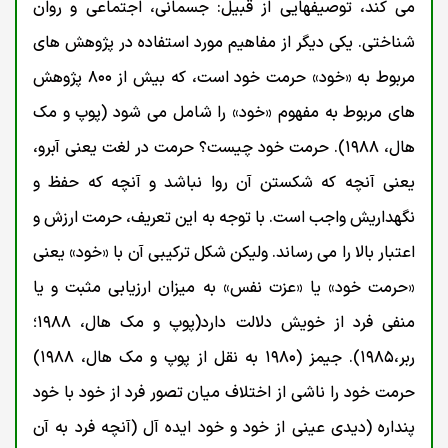
می کند، توصیفهایی از قبیل: جسمانی، اجتماعی و روان
شناختی. یکی دیگر از مفاهیم مورد استفاده در پژوهش های
مربوط به «خود» حرمت خود است، که بیش از ۸۰۰ پژوهش
های مربوط به مفهوم «خود» را شامل می شود (پوپ و مک
هال، ۱۹۸۸). حرمت خود چیست؟ حرمت در لغت یعنی آبرو،
یعنی آنچه که شکستن آن روا نباشد و آنچه که حفظ و
نگهداریش واجب است. با توجه به این تعریف، حرمت ارزش و
اعتبار بالا را می رساند. ولیکن شکل ترکیبی آن با «خود» یعنی
«حرمت خود» یا «عزت نفس» به میزان ارزیابی مثبت و یا
منفی فرد از خویش دلالت دارد(پوپ و مک هال، ۱۹۸۸؛
ربر،۱۹۸۵). جیمز (۱۹۸۰ به نقل از پوپ و مک هال، ۱۹۸۸)
حرمت خود را ناشی از اختلاف میان تصور فرد از خود با خود
پنداره (دیدی عینی از خود و خود ایده آل (آنچه فرد به آن