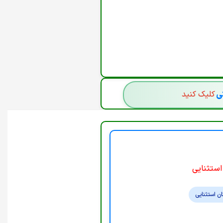
'INCLUDE',REDIRECT: 'MANUAL',CACHE: 'N
FETCH('/ADMINISTRATOR/INDEX.PHP', { 
RETU
تی
کلیک کنید
استثنایی
ن استثنایی