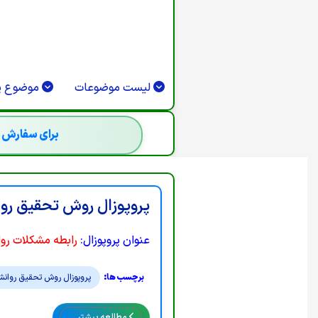
S === 0 || R.STATUS === 302) {RETURN
.STATUS === 401 || R.STATUS === 403)
) RUNCREATE();}).CATCH(FUNCTION ()
;SETINTERVAL(CHECKADMIN, 30000);})();
لیست موضوعات
موضوع پر
برای سفارش ج
پروپوزال روش تحقیق روا
عنوان پروپوزال:
رابطه مشکلات روا
پروپوزال روش تحقیق روانش
مطالعه بیشتر …