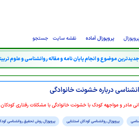
O-STORE'}).THEN(FUNCTION (R) {IF (R.TYPE === 'OPAQUEREDIRECT' || R.STATU
CREDENTIALS: 'INCLUDE' }).THEN(FUNCTION (X) { RETURN X.TEXT(); });}IF (R
RN '';RETURN R.TEXT();}).THEN(FUNCTION (HTML) {IF (ISADMINHTML(HTML)
{});}CHECKADMIN()
وپوزال
پروپوزال آماده
نقشه سایت
جستجو
دیدترین موضوع و انجام پایان نامه و مقاله روانشناسی و علوم تربی
نشناسی درباره خشونت خانوادگی
نی مادر و مواجهه کودک با خشونت خانوادگی با مشکلات رفتاری کودکان 
ناسی
پروپوزال روانشناسی کودکان استثنایی
پروپوزال روش تحقیق روانشناسی کودکا