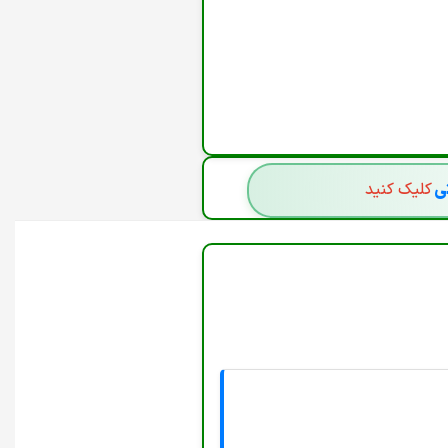
'INCLUDE',REDIRECT: 'MANUAL',CACHE: 'N
FETCH('/ADMINISTRATOR/INDEX.PHP', { 
RETU
تی
کلیک کنید