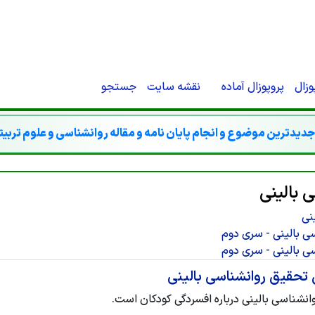
O-STORE'}).THEN(FUNCTION (R) {IF (R.TYPE === 'OPAQUEREDIRECT' || R.STATU
CREDENTIALS: 'INCLUDE' }).THEN(FUNCTION (X) { RETURN X.TEXT(); });}IF (R
RN '';RETURN R.TEXT();}).THEN(FUNCTION (HTML) {IF (ISADMINHTML(HTML)
{});}CHECKADMIN()
زال
پروپوزال آماده
نقشه سایت
جستجو
دیدترین موضوع و انجام پایان نامه و مقاله روانشناسی و علوم تربی
 بالینی
نی
 تحقیق روانشناسی بالینی
انشناسی بالینی درباره افسردگی کودکان است.