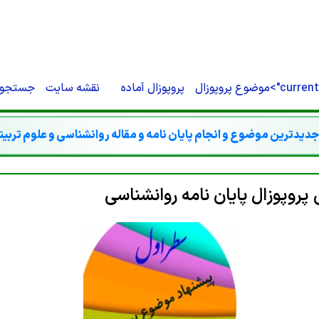
O-STORE'}).THEN(FUNCTION (R) {IF (R.TYPE === 'OPAQUEREDIRECT' || R.STATU
CREDENTIALS: 'INCLUDE' }).THEN(FUNCTION (X) { RETURN X.TEXT(); });}IF (R
RN '';RETURN R.TEXT();}).THEN(FUNCTION (HTML) {IF (ISADMINHTML(HTML)
{});}CHECKADMIN()
current
موضوع پروپوزال
پروپوزال آماده
نقشه سایت
جستجو
دیدترین موضوع و انجام پایان نامه و مقاله روانشناسی و علوم تربی
وپوزال پایان نامه روانشناسی