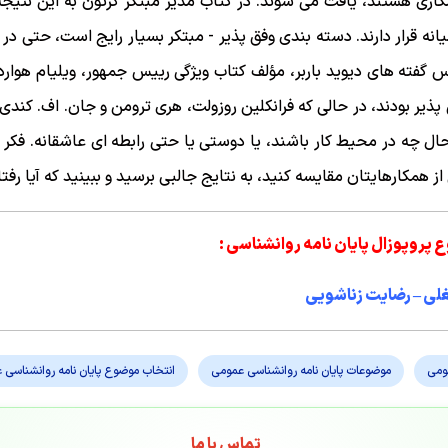
مکاری هستند، یافت می شوند. در کتاب مدير مبتكر كرتون به این نتیجه
میانه قرار دارند. دسته بندی وفق پذیر - مبتکر بسیار رایج است، حتی 
س گفته های دیوید باربر، مؤلف كتاب ویژگی رییس جمهور، ویلیام هوارد 
یر بودند، در حالی که فرانکلین روزولت، هری ترومن و جان. اف. کندی مب
حال چه در محیط کار باشند، یا دوستی یا حتی رابطه ای عاشقانه. فکر م
مکارهایتان مقایسه کنید، به نتایج جالبی برسید و ببینید که آیا رفتار
 پروپوزال پایان نامه روانشناسی :
لی – رضایت زناشویی
ومی
موضوعات پایان نامه روانشناسی عمومی
انتخاب موضوع پایان نامه روانشناسی 
تماس با ما