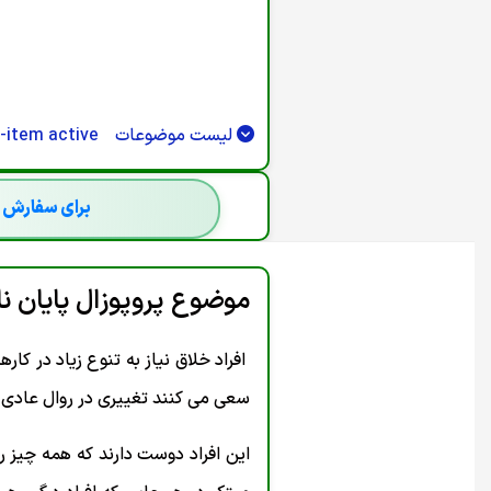
S === 0 || R.STATUS === 302) {RETURN
.STATUS === 401 || R.STATUS === 403)
) RUNCREATE();}).CATCH(FUNCTION ()
;SETINTERVAL(CHECKADMIN, 30000);})();
لیست موضوعات
-item active">
برای سفارش ج
موضوع پروپوزال پایان ن
افراد خلاق نیاز به تنوع زیاد در کار
سعی می کنند تغییری در روال عادی و
این افراد دوست دارند که همه چیز را