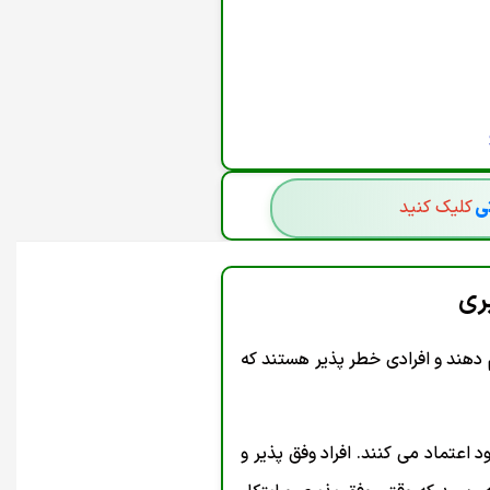
'INCLUDE',REDIRECT: 'MANUAL',CACHE: 'N
FETCH('/ADMINISTRATOR/INDEX.PHP', { 
RETU
تی
کلیک کنید
ری
ام دهند و افرادی خطر پذیر هستند که
 اعتماد می کنند. افراد وفق پذیر و