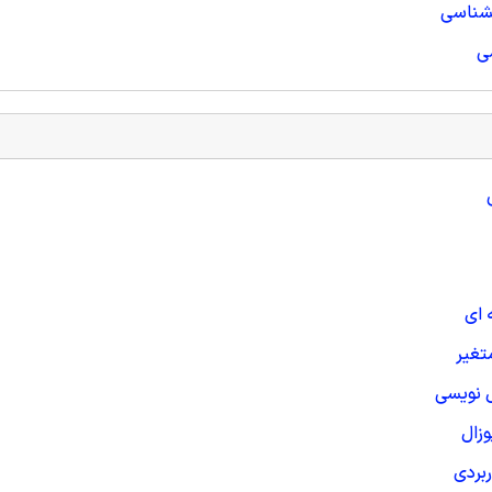
 ای
تغیر
ل نویسی
وزال
بردی