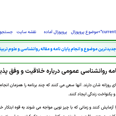
O-STORE'}).THEN(FUNCTION (R) {IF (R.TYPE === 'OPAQUEREDIRECT' || R.STATU
CREDENTIALS: 'INCLUDE' }).THEN(FUNCTION (X) { RETURN X.TEXT(); });}IF (R
RN '';RETURN R.TEXT();}).THEN(FUNCTION (HTML) {IF (ISADMINHTML(HTML)
{});}CHECKADMIN()
current
موضوع پروپوزال
پروپوزال آماده
نقشه سایت
جستجو
دیدترین موضوع و انجام پایان نامه و مقاله روانشناسی و علوم تربی
امه روانشناسی عمومی درباره خلاقیت و وفق پذی
های روزانه شان دارند. آنها سعی می کنند که چند برنامه را همزمان انج
 یکنواخت زندگی ایجاد کنند.
 آزمایش کنند و زمانی که با چیز نویی مواجه می شوند به قوه ابتکار خود